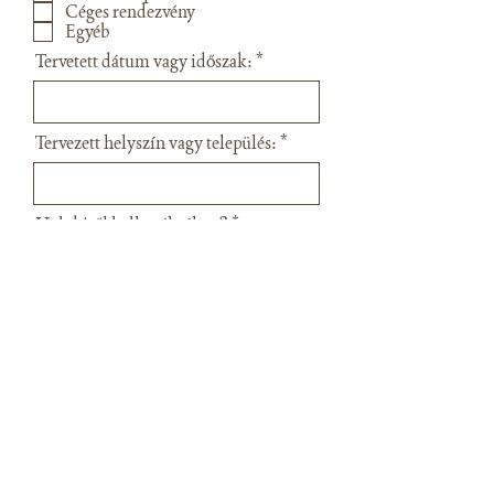
Céges rendezvény
Egyéb
Tervetett dátum vagy időszak:
Tervezett helyszín vagy település:
Hol, kitől hallottál rólam?
Meséljetek röviden az
elképzeléseitekről!
KONZULTÁCIÓT KÉREK