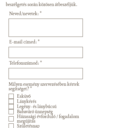
beszélgetés során közösen átbeszéljük.
Neved/nevetek:
E-mail címed:
Telefonszámod:
Milyen esemény szervezésében kértek
K
segítséget?
*
ö
Esküvő
t
Lánykérés
e
Legény- és lánybúcsú
l
e
Babaváró ünnepség
z
Házassági évforduló / fogadalom
ő
megújítás
Születésnap