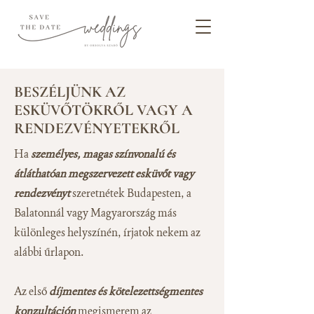
BESZÉLJÜNK AZ
ESKÜVŐTÖKRŐL VAGY A
RENDEZVÉNYETEKRŐL
Ha
személyes, magas színvonalú és
átláthatóan megszervezett esküvőt vagy
rendezvényt
szeretnétek Budapesten, a
Balatonnál vagy Magyarország más
különleges helyszínén, írjatok nekem az
alábbi űrlapon.
Az első
díjmentes és kötelezettségmentes
konzultáción
megismerem az