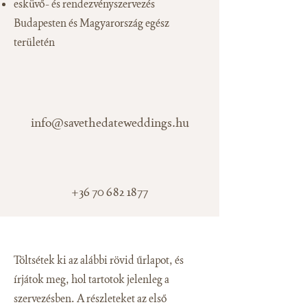
esküvő- és rendezvényszervezés
Budapesten és Magyarország egész
területén
info@savethedateweddings.hu
+36 70 682 1877
Töltsétek ki az alábbi rövid űrlapot, és
írjátok meg, hol tartotok jelenleg a
szervezésben. A részleteket az első